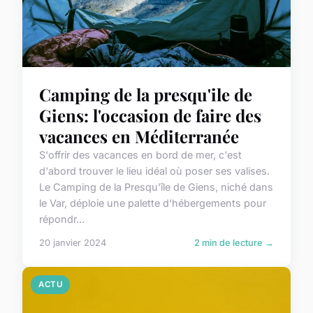
Camping de la presqu'ile de
Giens: l'occasion de faire des
vacances en Méditerranée
S'offrir des vacances en bord de mer, c'est
d'abord trouver le lieu idéal où poser ses valises.
Le Camping de la Presqu'île de Giens, niché dans
le Var, déploie une palette d'hébergements pour
répondr...
20 janvier 2024
2 min de lecture →
ACTU