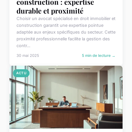
construction : expertise
durable et proximité
Choisir un avocat spécialisé en droit immobilier et
construction garantit une expertise pointue
adaptée aux enjeux spécifiques du secteur. Cette
proximité professionnelle facilite la gestion des
contr...
30 mai 2025
5 min de lecture →
ACTU