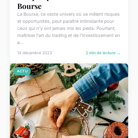
Bourse
La Bourse, ce vaste univers où se mêlent risques
et opportunités, peut paraître intimidante pour
ceux qui n'y ont jamais mis les pieds. Pourtant,
maîtriser l'art du trading et de l'investissement en
a...
14 décembre 2023
2 min de lecture →
ACTU