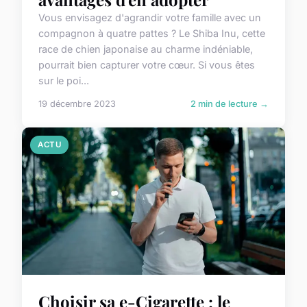
Vous envisagez d'agrandir votre famille avec un
compagnon à quatre pattes ? Le Shiba Inu, cette
race de chien japonaise au charme indéniable,
pourrait bien capturer votre cœur. Si vous êtes
sur le poi...
19 décembre 2023
2 min de lecture →
ACTU
Choisir sa e-Cigarette : le