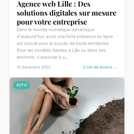
Agence web Lille : Des
solutions digitales sur mesure
pour votre entreprise
Dans le monde numérique dynamique
d'aujourd'hui, avoir une forte présence en ligne
est crucial pour le succès de toute entreprise.
Pour les sociétés basées à Lille ou dans ses
environs, s'associer à u...
13 décembre 2023
2 min de lecture →
ACTU