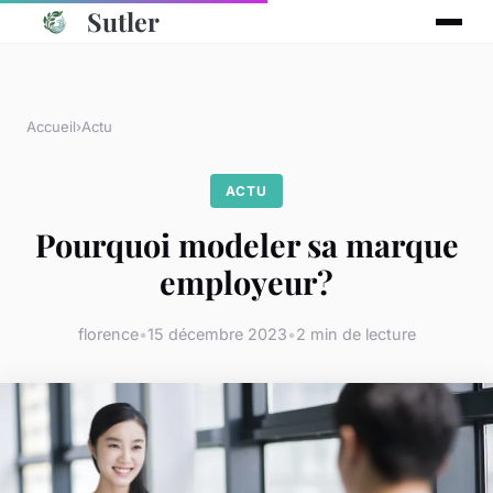
Sutler
Accueil
›
Actu
ACTU
Pourquoi modeler sa marque
employeur?
florence
•
15 décembre 2023
•
2 min de lecture