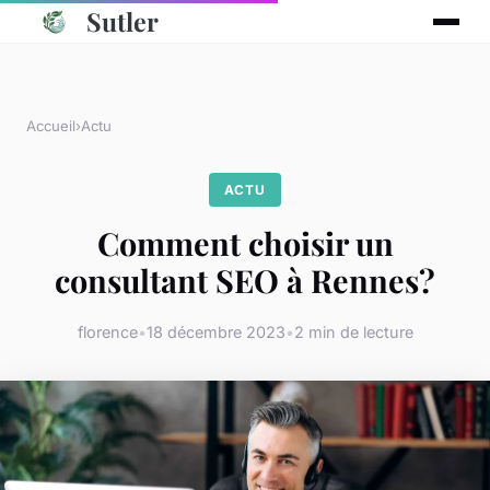
Sutler
Accueil
›
Actu
ACTU
Comment choisir un
consultant SEO à Rennes?
florence
•
18 décembre 2023
•
2 min de lecture