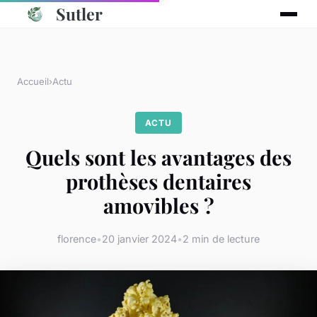
Sutler
Accueil
›
Actu
ACTU
Quels sont les avantages des
prothèses dentaires
amovibles ?
florence
•
20 janvier 2024
•
2 min de lecture