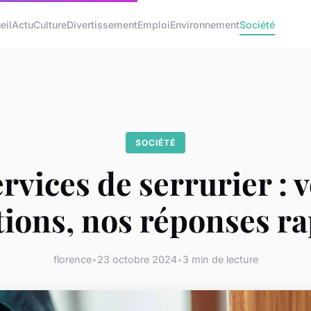
eil
Actu
Culture
Divertissement
Emploi
Environnement
Société
SOCIÉTÉ
rvices de serrurier : 
tions, nos réponses ra
florence
•
23 octobre 2024
•
3 min de lecture