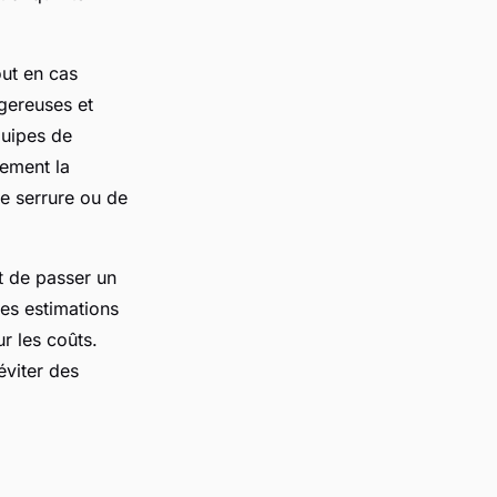
out en cas
ngereuses et
quipes de
dement la
ne serrure ou de
nt de passer un
es estimations
ur les coûts.
éviter des