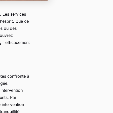
. Les services
d'esprit. Que ce
es ou des
couvrez
gir efficacement
êtes confronté à
agée.
 intervention
dents. Par
 intervention
ranquillité