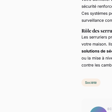
sécurité renfor
Ces systèmes pe
surveillance co
Rôle des serru
Les serruriers p
votre maison. Il
solutions de sé
ou la mise à niv
contre les camb
Société
EC