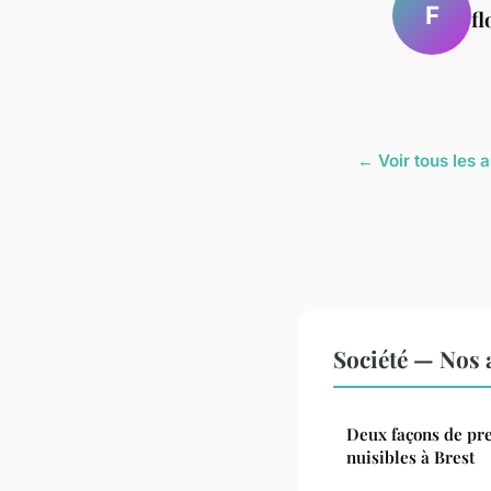
F
fl
← Voir tous les a
Société — Nos a
Deux façons de pre
nuisibles à Brest