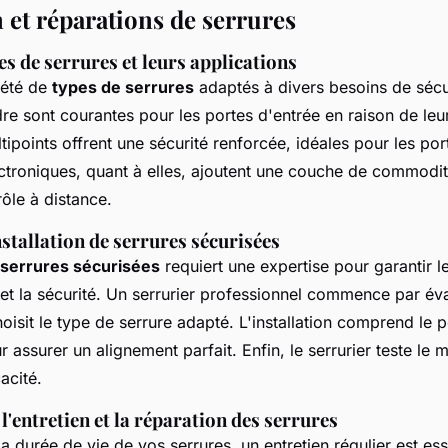
n et réparations de serrures
es de serrures et leurs applications
riété de
types de serrures
adaptés à divers besoins de sécu
dre sont courantes pour les portes d'entrée en raison de leu
tipoints offrent une sécurité renforcée, idéales pour les por
ectroniques, quant à elles, ajoutent une couche de commodi
ôle à distance.
stallation de serrures sécurisées
serrures sécurisées
requiert une expertise pour garantir l
t la sécurité. Un serrurier professionnel commence par éval
hoisit le type de serrure adapté. L'installation comprend le 
r assurer un alignement parfait. Enfin, le serrurier teste l
cacité.
l'entretien et la réparation des serrures
a durée de vie de vos serrures, un entretien régulier est esse