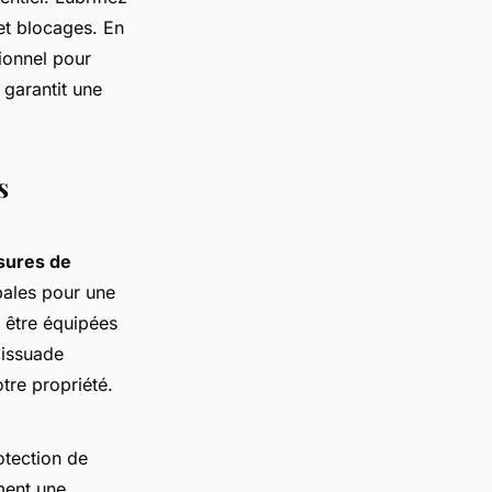
et blocages. En
sionnel pour
garantit une
s
ures de
ipales pour une
t être équipées
dissuade
tre propriété.
otection de
ement une