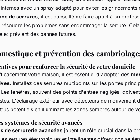
internes avec un spray adapté pour éviter les grincements 
ons de serrures
, il est conseillé de faire appel à un profes
t résoudre les problèmes sans endommager la serrure. Cela 
e et prévient des pannes futures.
omestique et prévention des cambriolage
tives pour renforcer la sécurité de votre domicile
ficacement votre maison, il est essentiel d'adopter des
mes
ives
. Installez des serrures multipoints sur les portes princ
 Les fenêtres, souvent des points d'entrée négligés, doiven
stes. L'éclairage extérieur avec détecteurs de mouvement 
trus potentiels en illuminant les zones sombres autour de vo
s systèmes de sécurité avancés
es de serrurerie avancées
jouent un rôle crucial dans la pr
Les serrures électroniques et intelligentes offrent non seul