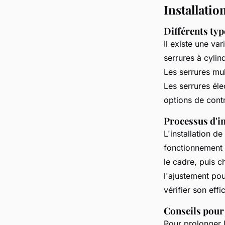
Installatio
Différents typ
Il existe une va
serrures à cylin
Les serrures mul
Les serrures él
options de contr
Processus d'in
L'installation de
fonctionnement e
le cadre, puis c
l'ajustement pou
vérifier son effi
Conseils pour 
Pour prolonger l