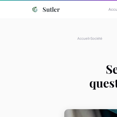
Sutler
Accu
Accueil
›
Société
Se
ques