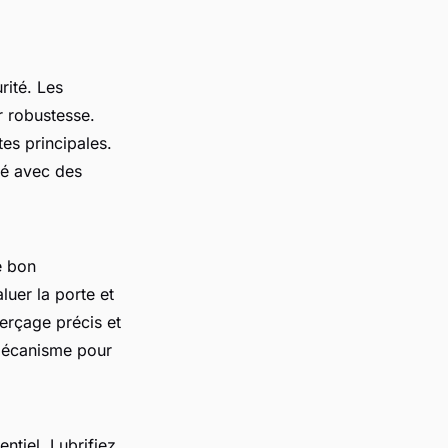
rité. Les
r robustesse.
tes principales.
té avec des
e bon
uer la porte et
perçage précis et
e mécanisme pour
ntiel. Lubrifiez