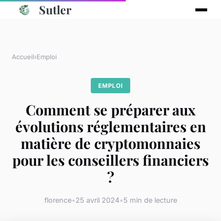
Sutler
Accueil
›
Emploi
EMPLOI
Comment se préparer aux
évolutions réglementaires en
matière de cryptomonnaies
pour les conseillers financiers
?
florence
•
25 avril 2024
•
5 min de lecture